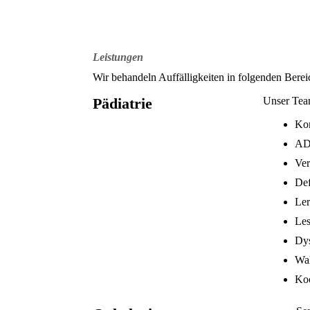
Leistungen
Wir behandeln Auffälligkeiten in folgenden Berei
Pädiatrie
Unser Team
Kon
AD
Ver
Def
Ler
Les
Dys
Wa
Koo