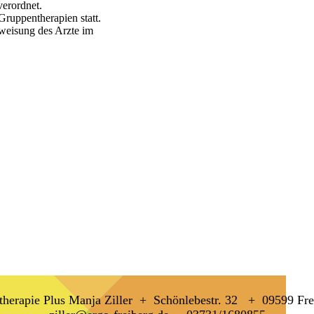
verordnet.
 Gruppentherapien statt.
nweisung des Arzte im
therapie Plus Manja Ziller + Schönlebestr. 32 + 09599 Fr