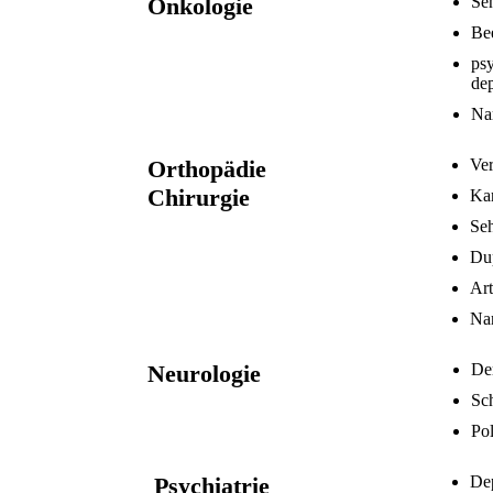
Onkologie
Sen
Be
ps
de
Na
Orthopädie
Ve
Chirurgie
Ka
Se
Du
Ar
Na
Neurologie
De
Sc
Po
Psychiatrie
De