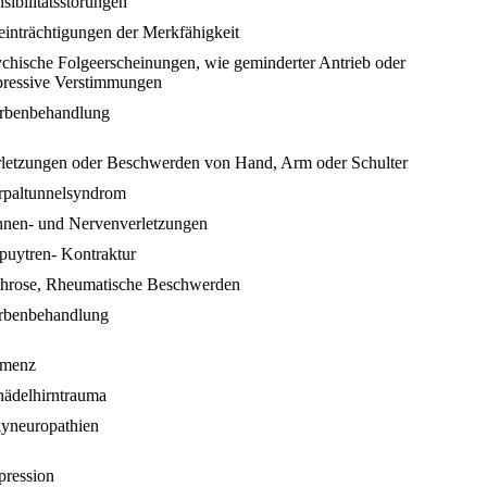
sibilitätsstörungen
einträchtigungen der Merkfähigkeit
ychische Folgeerscheinungen, wie geminderter Antrieb oder
pressive Verstimmungen
rbenbehandlung
rletzungen oder Beschwerden von Hand, Arm oder Schulter
rpaltunnelsyndrom
hnen- und Nervenverletzungen
puytren- Kontraktur
throse, Rheumatische Beschwerden
rbenbehandlung
menz
hädelhirntrauma
lyneuropathien
pression